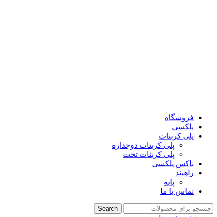
پلکسی فیدار ، مرکز پخش و نمایندگی فروش انواع پلکسی گلاس و پلی
09192161957
-
09190182242
09192161957
-
09190182242
فروشگاه
پلکسی
پلی کربنات
پلی کربنات دوجداره
پلی کربنات تخت
باکس پلکسی
راهبند
پایه
تماس با ما
Search