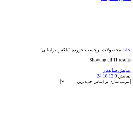
خانه
محصولات برچسب خورده “باکس تزئیناتی”
Sorted
Showing all 11 results
by
نمایش سایدبار
latest
نمایش
9
12
18
24