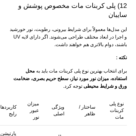
12) پلی کربنات مات مخصوص پوشش و
سایبان
این مدل‌ها معمولاً برای شرایط بیرونی، رطوبت، نور خورشید
و اجرا در ابعاد مختلف طراحی می‌شوند. اگر دارای لایه UV
باشند، دوام بالاتری هم خواهند داشت.
نکته :
برای انتخاب بهترین نوع پلی کربنات مات باید به
محل
استفاده، میزان نور مورد نیاز، سطح حریم بصری، ضخامت
ورق و شرایط محیطی
توجه کرد.
نوع پلی
میزان
ساختار /
ویژگی
کاربردها
کربنات
عبور
ظاهر
اصلی
رایج
مات
نور
پارتیشن،