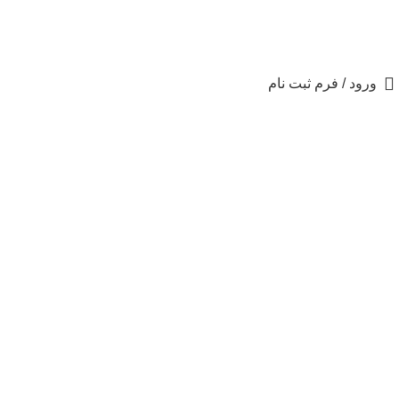
09192161957
-
09190182242
ورود / فرم ثبت نام
برای بزرگنمایی کلیک کنید