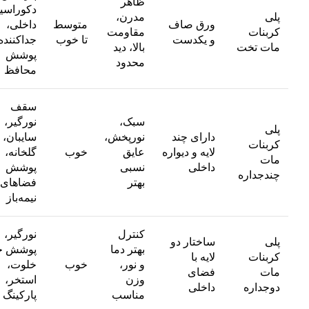
ظاهر
دکوراسی
پلی
مدرن،
ورق صاف
متوسط
داخلی،
کربنات
مقاومت
و یکدست
تا خوب
جداکننده‌
مات تخت
بالا، دید
پوشش
محدود
محافظ
سقف
سبک،
نورگیر،
پلی
دارای چند
نورپخش،
سایبان،
کربنات
لایه و دیواره
عایق
خوب
گلخانه،
مات
داخلی
نسبی
پوشش
چندجداره
بهتر
فضاهای
نیمه‌باز
کنترل
نورگیر،
پلی
ساختار دو
بهتر دما
پوشش ح
کربنات
لایه با
و نور،
خوب
خلوت،
مات
فضای
وزن
استخر،
دوجداره
داخلی
مناسب
پارکینگ