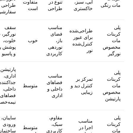
آبی، سبز،
تنوع در
متفاوت
مات رنگی
طراحی
خاکستری
طراحی
است
سفارشی
پلی
مناسب
سقف
طراحی‌شده
کربنات
فضای
نورگیر، 
برای عبور
مات
باز،
خوب
خلوت،
کنترل‌شده
مخصوص
نوردهی
پوشش را
نور
نورگیر
کاربردی
و پاسیو
پارتیشن
پلی
مناسب
اداری،
کربنات
تمرکز بر
فضاهای
جداکننده
مات
کنترل دید و
متوسط
داخلی و
داخلی،
مخصوص
زیبایی
اداری
فضاهای
پارتیشن
نیمه‌خص
پلی
مقاوم،
سایبان،
مناسب
کربنات
سبک،
ورودی
اجرا در
متوسط
مات
کاربردی
ساختمان