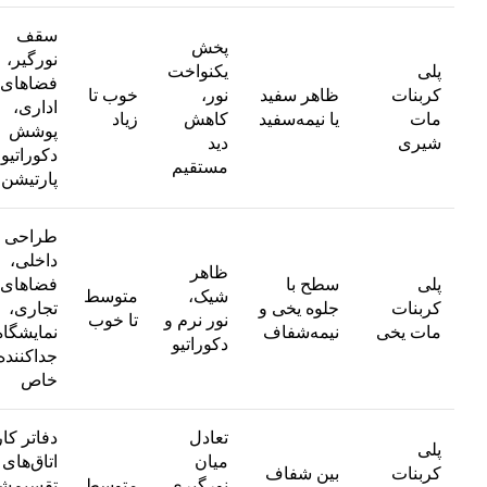
سقف
پخش
نورگیر،
پلی
یکنواخت
فضاهای
کربنات
ظاهر سفید
نور،
خوب تا
اداری،
مات
یا نیمه‌سفید
کاهش
زیاد
پوشش
شیری
دید
دکوراتیو،
مستقیم
پارتیشن
طراحی
داخلی،
ظاهر
پلی
سطح با
فضاهای
شیک،
متوسط
کربنات
جلوه یخی و
تجاری،
نور نرم و
تا خوب
مات یخی
نیمه‌شفاف
نمایشگاه‌
دکوراتیو
جداکننده
خاص
تعادل
دفاتر کار
پلی
میان
اتاق‌های
کربنات
بین شفاف
نورگیری
متوسط
تقسیم‌ش